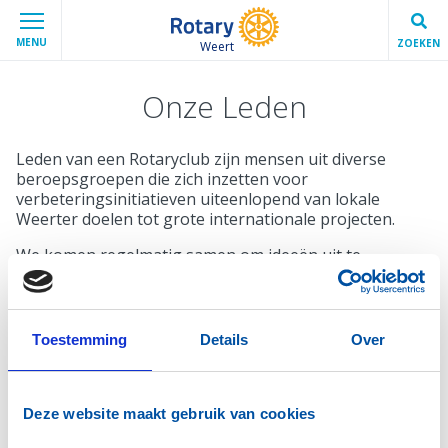
MENU
ZOEKEN
Weert
Onze Leden
Leden van een Rotaryclub zijn mensen uit diverse
beroepsgroepen die zich inzetten voor
verbeteringsinitiatieven uiteenlopend van lokale
Weerter doelen tot grote internationale projecten.
We komen regelmatig samen om ideeën uit te
wisselen, te netwerken en projecten op te zetten die
bijdragen aan de lokale gemeenschap of aan
wereldwijde initiatievenojecten. We are people of
action!
Toestemming
Details
Over
Rotaryleden streven ernaar om met integriteit en
betrokkenheid een positieve invloed uit te oefenen en
de Rotary-waarden van vriendschap, service en
Deze website maakt gebruik van cookies
leiderschap uit te dragen.