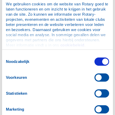
We gebruiken cookies om de website van Rotary goed te 
Ben je geïntesseerd: mail je interesse naar onze
laten functioneren en om inzicht te krijgen in het gebruik 
secretaris via het
contactformulier
.
van de site. Zo kunnen we informatie over Rotary-
projecten, evenementen en activiteiten van lokale clubs 
beter presenteren en de website verbeteren voor leden 
en bezoekers. Daarnaast gebruiken we cookies voor 
Over ons
social media en analyse. In sommige gevallen delen we 
gegevens met partners die ons hierbij ondersteunen. 
Wat we doen
Meer informatie vindt u in ons 
cookiebeleid
.
Club informatie
Lidmaatschap
Toestemmingsselectie
Noodzakelijk
Onze leden
Onze voorzitters
Stichting Dienstverlening Rotary Club Weert
Voorkeuren
Statistieken
Marketing