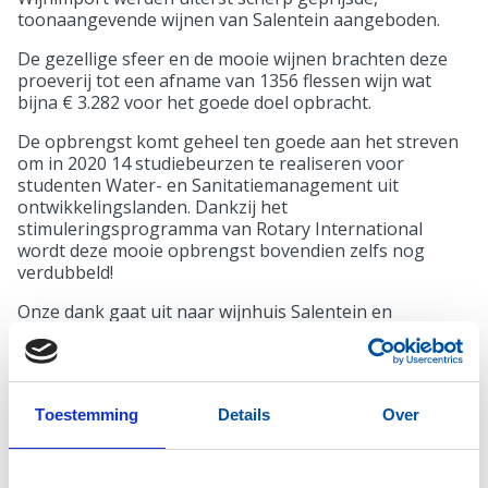
toonaangevende wijnen van Salentein aangeboden.
De gezellige sfeer en de mooie wijnen brachten deze
proeverij tot een afname van 1356 flessen wijn wat
bijna € 3.282 voor het goede doel opbracht.
De opbrengst komt geheel ten goede aan het streven
om in 2020 14 studiebeurzen te realiseren voor
studenten Water- en Sanitatiemanagement uit
ontwikkelingslanden. Dankzij het
stimuleringsprogramma van Rotary International
wordt deze mooie opbrengst bovendien zelfs nog
verdubbeld!
Onze dank gaat uit naar wijnhuis Salentein en
Geurtsen Wijnimport voor de goede verzorging van
deze actie en natuurlijk naar alle afnemers van de
mooie wijnen.
Wij kijken uit naar de volgende wijnproeverij!
Toestemming
Details
Over