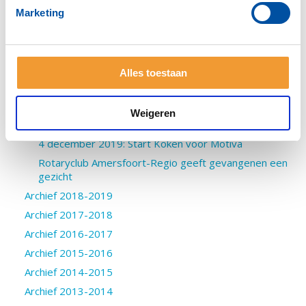
Opbrengst Wijnactie voorjaar 2020 ruim € 1.321!
Marketing
AD/AC 10 juni 2020: Eieractie Rotaryclubs brengt ruim
€16.000 op
Kamp Amersfoort geeft gevangenen een gezicht
Sponsors Kerstlichtjes 2019 bedankt!
Alles toestaan
Najaarsactie ‘Wijn voor Water’ 2019 brengt bijna
€ 3.282 op
Weigeren
Kerstlichtjes op de Varkensmarkt officieel ontstoken
4 december 2019: Start Koken voor Motiva
Rotaryclub Amersfoort-Regio geeft gevangenen een
gezicht
Archief 2018-2019
Archief 2017-2018
Archief 2016-2017
Archief 2015-2016
Archief 2014-2015
Archief 2013-2014