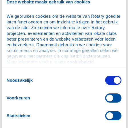
Deze website maakt gebruik van cookies
27 juli 2026, AD/Amersfoortse Courant: Rouwadvertentie
Henk Keetell
We gebruiken cookies om de website van Rotary goed te 
16 maart 2026: Open Avond
laten functioneren en om inzicht te krijgen in het gebruik 
van de site. Zo kunnen we informatie over Rotary-
9 maart 2026: Cheque voor Vrienden van Meander t.b.v.
projecten, evenementen en activiteiten van lokale clubs 
herinrichting familiekamers IC
beter presenteren en de website verbeteren voor leden 
20 februari 2026, AD/Amersfoortse Courant:
en bezoekers. Daarnaast gebruiken we cookies voor 
Rouwadvertentie Frans Zwarts
social media en analyse. In sommige gevallen delen we 
gegevens met partners die ons hierbij ondersteunen. 
26 januari 2026: Frans Zwarts temidden van 'zijn' Rotaryclub
Meer informatie vindt u in ons 
cookiebeleid
.
Nieuwsarchief
Archief 2025-2026
Toestemmingsselectie
Noodzakelijk
Archief 2024-2025
Archief 2023-2024
Archief 2022-2023
Voorkeuren
Archief 2021-2022
Archief 2020-2021
Statistieken
Archief 2019-2020