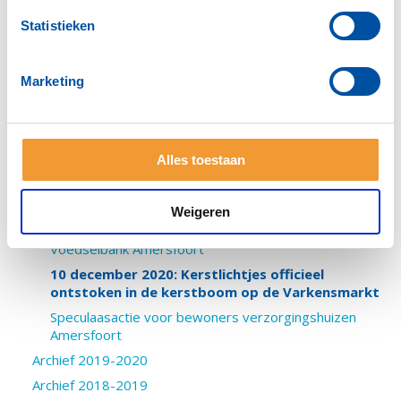
Nieuwsarchief
Statistieken
Archief 2025-2026
Archief 2024-2025
Marketing
Archief 2023-2024
Archief 2022-2023
Archief 2021-2022
Alles toestaan
Archief 2020-2021
My Book Buddy en Rotaryclub Amersfoort-Regio
steunen het St. Louis Educational Complex in Wa
Weigeren
Opbrengst kerstlichtjes- en wijnactie voor de
Voedselbank Amersfoort
10 december 2020: Kerstlichtjes officieel
ontstoken in de kerstboom op de Varkensmarkt
Speculaasactie voor bewoners verzorgingshuizen
Amersfoort
Archief 2019-2020
Archief 2018-2019