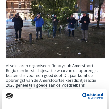
Al vele jaren organiseert Rotaryclub Amersfoort-
Regio een kerstlichtjesactie waarvan de opbrengst
bestemd is voor een goed doel. Dit jaar komt de
opbrengst van de Amersfoortse kerstlichtjesactie
2020 geheel ten goede aan de Voedselbank
Amersfoort. En daarbij vragen wij uw steun.
De Kerstlichtjesactie houdt in dat het aantal lichtjes
dat gaat branden afhankelijk is van de bijdragen van
zowel ondernemers als particulieren. Zij kunnen