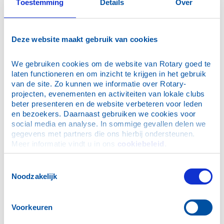
Toestemming
Details
Over
lichtjes à € 2,50 per stuk sponsoren, waarbij wij
ondernemers zouden willen vragen om evenveel
lichtjes te sponsoren als er werknemers in dienst zijn.
Deze website maakt gebruik van cookies
Hoe meer lichtjes, hoe meer geld voor het goede doel!
Niet alle kerstlichtjes zijn al gesponsord. Ook u
We gebruiken cookies om de website van Rotary goed te 
kunt nog meedoen. Voor meer informatie
laten functioneren en om inzicht te krijgen in het gebruik 
verwijzen wij u graag naar
onze flyer
.
van de site. Zo kunnen we informatie over Rotary-
projecten, evenementen en activiteiten van lokale clubs 
beter presenteren en de website verbeteren voor leden 
en bezoekers. Daarnaast gebruiken we cookies voor 
social media en analyse. In sommige gevallen delen we 
27 juli 2026, AD/Amersfoortse Courant: Rouwadvertentie
gegevens met partners die ons hierbij ondersteunen. 
Henk Keetell
Meer informatie vindt u in ons 
cookiebeleid
.
16 maart 2026: Open Avond
Toestemmingsselectie
9 maart 2026: Cheque voor Vrienden van Meander t.b.v.
Noodzakelijk
herinrichting familiekamers IC
20 februari 2026, AD/Amersfoortse Courant:
Rouwadvertentie Frans Zwarts
Voorkeuren
26 januari 2026: Frans Zwarts temidden van 'zijn' Rotaryclub