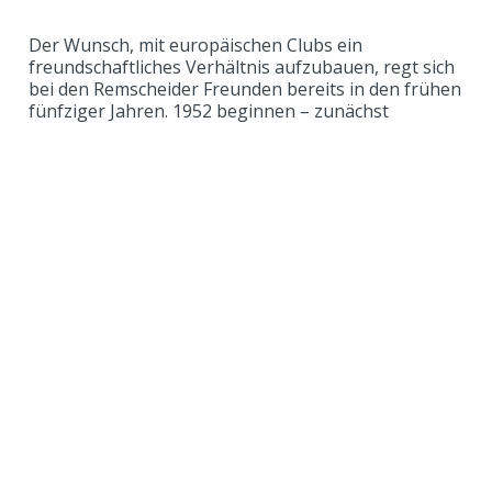
Der Wunsch, mit europäischen Clubs ein
freundschaftliches Verhältnis aufzubauen, regt sich
bei den Remscheider Freunden bereits in den frühen
fünfziger Jahren. 1952 beginnen – zunächst
vorsichtige – Kontaktversuch mit dem RC Cambrai
(Frankreich). Dem voraus geht ein privater Kontakt
(siehe unten). Man besucht sich gegenseitig mit
kleinen Delegationen und trifft sich an neutralen
Orten, zum Beispiel in den Niederlanden. Offenbar
springt der Funke der Sympathie bald über: Man
wünscht sich gegenseitig zum Partner! Und Rotary
International gibt seinen Segen.
In den nächsten Jahren kommt es zu Treffen –
wechselweise – jeweils an den Heimatorten,
„einfach, familiär, die persönlichen Beziehungen
intensivierend“. Es entwickelt sich ein herzliches
Verhältnis, wie auch der familiäre Jugendaustausch
(siehe dort) bestätigt. Die Clubs unterrichten sich
gegenseitig über ihre Aktivitäten sowie über
wichtige Vorkommnisse und bezeugen so ihre