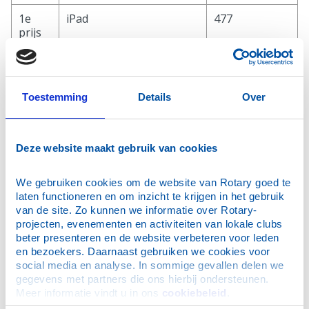
1e
iPad
477
prijs
(1x)
2e
Diner voor 2 personen bij
1564 + 514
prijs
de Mastenbar t.w.v. 100
Toestemming
Details
Over
(2x)
euro
3e
Schoonheidsbehandling
96 + 777
prijs
bij BeautySalon Divera in
Deze website maakt gebruik van cookies
(2x)
Enkhuizen
We gebruiken cookies om de website van Rotary goed te 
4e
BOL.com waardebon
913 + 1238 +
laten functioneren en om inzicht te krijgen in het gebruik 
prijs
t.w.v. 50 euro
1213
van de site. Zo kunnen we informatie over Rotary-
(3x)
projecten, evenementen en activiteiten van lokale clubs 
beter presenteren en de website verbeteren voor leden 
5e
Gall & Gall waardebon
1252 + 806
en bezoekers. Daarnaast gebruiken we cookies voor 
prijs
t.w.v. 25 euro
social media en analyse. In sommige gevallen delen we 
(2x)
gegevens met partners die ons hierbij ondersteunen. 
Meer informatie vindt u in ons 
cookiebeleid
.