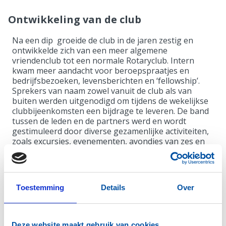
Ontwikkeling van de club
Na een dip groeide de club in de jaren zestig en
ontwikkelde zich van een meer algemene
vriendenclub tot een normale Rotaryclub. Intern
kwam meer aandacht voor beroepspraatjes en
bedrijfsbezoeken, levensberichten en ‘fellowship’.
Sprekers van naam zowel vanuit de club als van
buiten werden uitgenodigd om tijdens de wekelijkse
clubbijeenkomsten een bijdrage te leveren. De band
tussen de leden en de partners werd en wordt
gestimuleerd door diverse gezamenlijke activiteiten,
zoals excursies, evenementen, avondjes van zes en
jaardiner.
Maatschappelijk betrokken
Toestemming
Details
Over
De invloed van de club op het maatschappelijk leven in
het Westland kwam tot uiting in de oprichting van
diverse clubs, zowel andere Rotaryclubs als ook
Deze website maakt gebruik van cookies