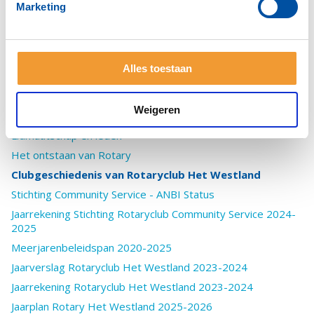
Marketing
De 21e eeuw heeft binnen Rotary gezorgd voor vele
veranderingen. Hierdoor kan de dynamiek van de club
worden behouden en de betekenis voor de
samenleving nog meer inhoud krijgen.
Alles toestaan
Weigeren
Het bestuur
Lidmaatschap en leden
Het ontstaan van Rotary
Clubgeschiedenis van Rotaryclub Het Westland
Stichting Community Service - ANBI Status
Jaarrekening Stichting Rotaryclub Community Service 2024-
2025
Meerjarenbeleidspan 2020-2025
Jaarverslag Rotaryclub Het Westland 2023-2024
Jaarrekening Rotaryclub Het Westland 2023-2024
Jaarplan Rotary Het Westland 2025-2026