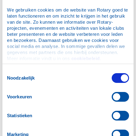
We gebruiken cookies om de website van Rotary goed te 
laten functioneren en om inzicht te krijgen in het gebruik 
van de site. Zo kunnen we informatie over Rotary-
projecten, evenementen en activiteiten van lokale clubs 
beter presenteren en de website verbeteren voor leden 
en bezoekers. Daarnaast gebruiken we cookies voor 
social media en analyse. In sommige gevallen delen we 
gegevens met partners die ons hierbij ondersteunen. 
Meer informatie vindt u in ons 
cookiebeleid
.
Zonnebloemritten met ouderen
Toestemmingsselectie
Noodzakelijk
Jaarlijks verzorgen wij in samenwerking met de
afdelingen van de Zonnebloem in ons clubgebied
toertochten met ouderen. In het voorjaar een
Voorkeuren
tulpenroute door de Noord-oost polder en in het
najaar een tocht over de veluwe met prachtige
herfstkleuren.
Statistieken
Marketing