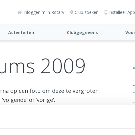
Inloggen mijn Rotary
Club zoeken
Installeer App
Activiteiten
Clubgegevens
Voor
bums 2009
F
F
F
F
arna op een foto om deze te vergroten.
F
volgende’ of ‘vorige’.
F
F
F
F