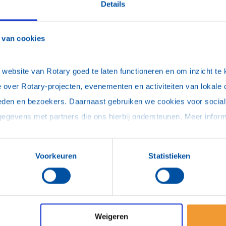
F
Details
F
F
 van cookies
F
F
ebsite van Rotary goed te laten functioneren en om inzicht te kr
F
 over Rotary-projecten, evenementen en activiteiten van lokale 
eden en bezoekers. Daarnaast gebruiken we cookies voor social 
F
Voorkeuren
Statistieken
F
F
F
F
Weigeren