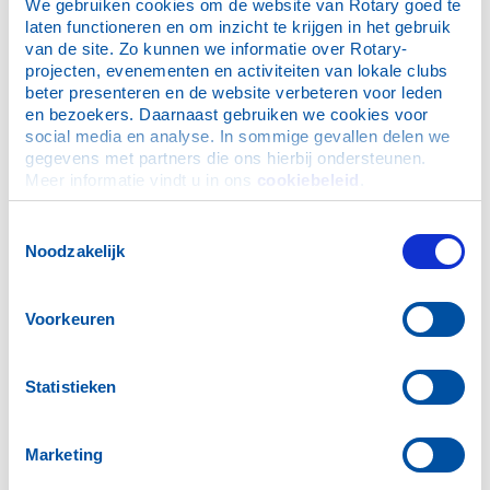
We gebruiken cookies om de website van Rotary goed te 
laten functioneren en om inzicht te krijgen in het gebruik 
van de site. Zo kunnen we informatie over Rotary-
projecten, evenementen en activiteiten van lokale clubs 
beter presenteren en de website verbeteren voor leden 
en bezoekers. Daarnaast gebruiken we cookies voor 
social media en analyse. In sommige gevallen delen we 
gegevens met partners die ons hierbij ondersteunen. 
Secretaris
Meer informatie vindt u in ons 
cookiebeleid
.
Veen, M van 't (Martin)
Toestemmingsselectie
Noodzakelijk
Voorkeuren
Penningmeester
Statistieken
Kraan, B (Bart)
Marketing