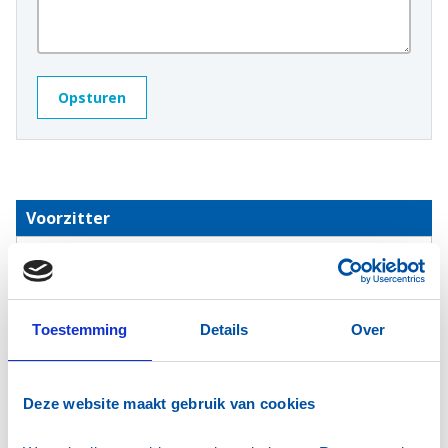
Voorzitter
Timmerman, H.A. (Harold)
Toestemming
Details
Over
Deze website maakt gebruik van cookies
Oud-voorzitter
Aalderink, R (Riëtta)