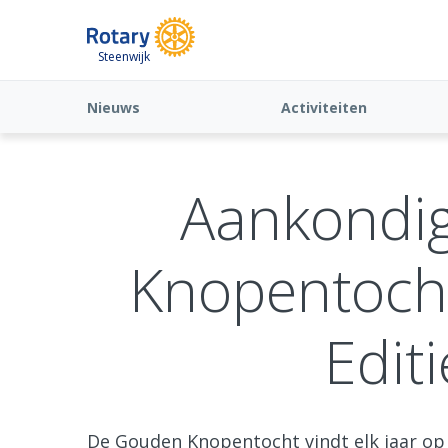
Steenwijk
Nieuws
Activiteiten
Aankondi
Knopentocht
Edit
De Gouden Knopentocht vindt elk jaar op