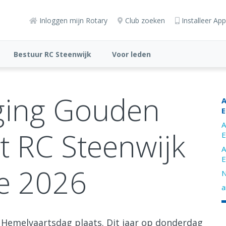
Inloggen mijn Rotary
Club zoeken
Installeer App
Bestuur RC Steenwijk
Voor leden
ging Gouden
A
E
A
 RC Steenwijk
E
A
E
ie 2026
N
a
 Hemelvaartsdag plaats. Dit jaar op donderdag