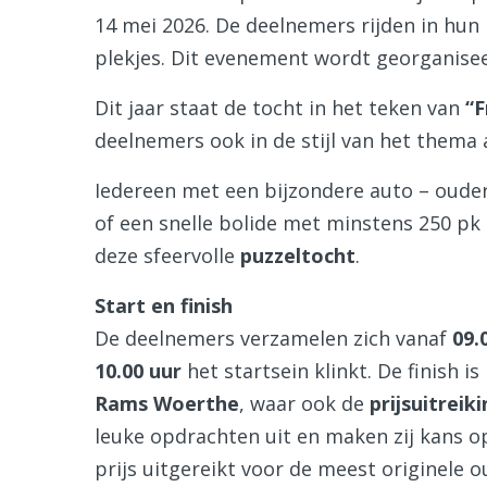
14 mei 2026. De deelnemers rijden in hun
plekjes. Dit evenement wordt georganisee
Dit jaar staat de tocht in het teken van
“F
deelnemers ook in de stijl van het thema 
Iedereen met een bijzondere auto – ouder
of een snelle bolide met minstens 250 pk
deze sfeervolle
puzzeltocht
.
Start en finish
De deelnemers verzamelen zich vanaf
09.
10.00 uur
het startsein klinkt. De finish is
Rams Woerthe
, waar ook de
prijsuitreik
leuke opdrachten uit en maken zij kans o
prijs uitgereikt voor de meest originele o