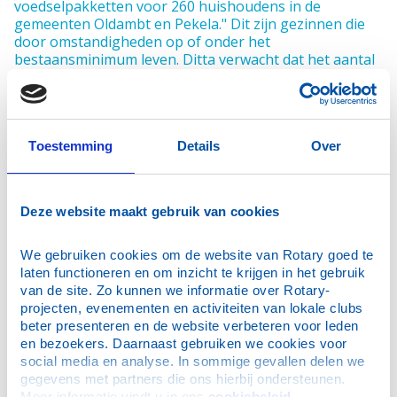
voedselpakketten voor 260 huishoudens in de
gemeenten Oldambt en Pekela." Dit zijn gezinnen die
door omstandigheden op of onder het
bestaansminimum leven. Ditta verwacht dat het aantal
gezinnen dat om hulp vraagt nog verder zal stijgen.
"Daarom is het fijn dat veel mensen ons helpen. Zo is er
een vitale 100 jarige voormalige landbouwer die nog
altijd producten bij ons brengt; van zakken
Toestemming
Details
Over
aardappelen, uien en prei tot spruiten en druiven",
lacht Ditta.
Het team vrijwilligers is van hoge leeftijd. Daarom
roept Ditta graag jongeren op zich bij hen aan te
Deze website maakt gebruik van cookies
sluiten. "Het werk is heel afwisselend; je zit op kantoor,
je helpt met inpakken of het verplaatsen van kratten.
Het is fysiek soms best zwaar, dus vandaar dat we er
We gebruiken cookies om de website van Rotary goed te 
wel wat jongeren bij kunnen gebruiken."
laten functioneren en om inzicht te krijgen in het gebruik 
van de site. Zo kunnen we informatie over Rotary-
projecten, evenementen en activiteiten van lokale clubs 
beter presenteren en de website verbeteren voor leden 
en bezoekers. Daarnaast gebruiken we cookies voor 
social media en analyse. In sommige gevallen delen we 
gegevens met partners die ons hierbij ondersteunen. 
Meer informatie vindt u in ons 
cookiebeleid
.