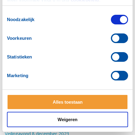
Toestemmingsselectie
Noodzakelijk
Voorkeuren
Statistieken
Marketing
Handen uit de mouwen
Juni 2026 End Plastic Soup dag
Mei 2025: Moederdag actie
Alles toestaan
December 2024: Rotaryclubs en Voedselbank helpen
Sinterklaas
Weigeren
20 september 2024: Opbrengst Puzzelactie
Veilingavond 8 december 2023