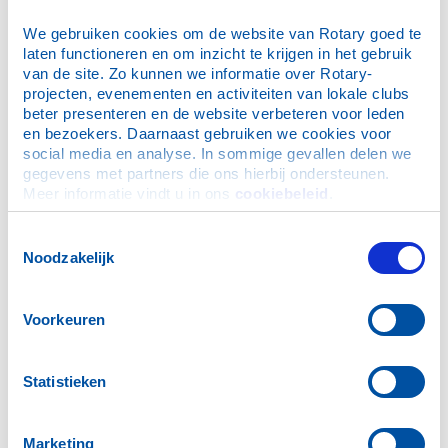
Email:
bestuurcommunityservice@gmail.com
We gebruiken cookies om de website van Rotary goed te 
Voor steunaanvragen zie:
Rotaryclub Amersfoort
laten functioneren en om inzicht te krijgen in het gebruik 
Community Services
van de site. Zo kunnen we informatie over Rotary-
projecten, evenementen en activiteiten van lokale clubs 
beter presenteren en de website verbeteren voor leden 
en bezoekers. Daarnaast gebruiken we cookies voor 
social media en analyse. In sommige gevallen delen we 
Club gegevens
gegevens met partners die ons hierbij ondersteunen. 
Meer informatie vindt u in ons 
cookiebeleid
.
Wie zijn wij?
Contact
Toestemmingsselectie
Noodzakelijk
Deel deze pagina:
Voorkeuren
Statistieken
Marketing