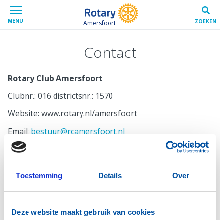
MENU
ZOEKEN
Amersfoort
Contact
Rotary Club Amersfoort
Clubnr.: 016 districtsnr.: 1570
Website: www.rotary.nl/amersfoort
Email:
bestuur@rcamersfoort.nl
Stichting Community Service Rotary Club
Amersfoort
Toestemming
Details
Over
't Zand 15
3811 GB Amersfoort
Deze website maakt gebruik van cookies