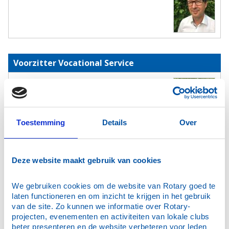
Voorzitter Vocational Service
Klercq, K.C. (Karel)
Toestemming
Details
Over
Voorzitter Community Service
Deze website maakt gebruik van cookies
Heistein–ten Zeldam, P. (Pauline)
We gebruiken cookies om de website van Rotary goed te 
laten functioneren en om inzicht te krijgen in het gebruik 
van de site. Zo kunnen we informatie over Rotary-
projecten, evenementen en activiteiten van lokale clubs 
beter presenteren en de website verbeteren voor leden 