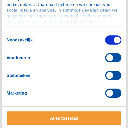
en bezoekers. Daarnaast gebruiken we cookies voor 
social media en analyse. In sommige gevallen delen we 
Voorzitter Youth Service
gegevens met partners die ons hierbij ondersteunen. 
Meer informatie vindt u in ons 
cookiebeleid
.
Kaal, M. (Marieke)
Toestemmingsselectie
Noodzakelijk
Voorkeuren
Rotary Foundationcommissaris
Statistieken
Barneveld Binkhuysen, F.H. (Frits)
Marketing
Alles toestaan
Programmacommissaris