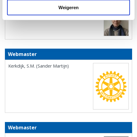
Weigeren
Eijck, L.S. van der (Linda)
Webmaster
Kerkdijk, S.M. (Sander Martijn)
Webmaster