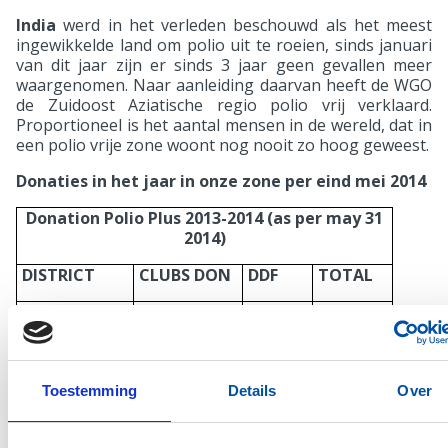
India
werd in het verleden beschouwd als het meest
ingewikkelde land om polio uit te roeien, sinds januari
van dit jaar zijn er sinds 3 jaar geen gevallen meer
waargenomen. Naar aanleiding daarvan heeft de WGO
de Zuidoost Aziatische regio polio vrij verklaard.
Proportioneel is het aantal mensen in de wereld, dat in
een polio vrije zone woont nog nooit zo hoog geweest.
Donaties in het jaar in onze zone per eind mei 2014
Donation Polio Plus 2013-2014 (as per may 31
2014)
DISTRICT
CLUBS DON
DDF
TOTAL
1550
$23,256
$10,000
$33,256
1560
$4,686
0
$4,686
1570
$8,459
$17,000
$25,459
Toestemming
Details
Over
1580
$20,985
0
$20,985