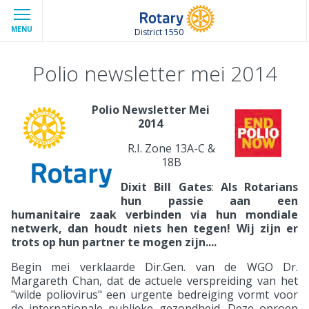
MENU
District 1550
Polio newsletter mei 2014
Polio Newsletter Mei
2014
R.I. Zone 13A-C &
18B
Dixit Bill Gates
:
Als Rotarians
hun passie aan een
humanitaire zaak verbinden via hun mondiale
netwerk, dan houdt niets hen tegen! Wij zijn er
trots op hun partner te mogen zijn....
Begin mei verklaarde Dir.Gen. van de WGO Dr.
Margareth Chan, dat de actuele verspreiding van het
"wilde poliovirus" een urgente bedreiging vormt voor
de internationale publieke gezondheid. Deze oproep