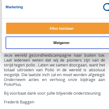
TOTAL CH
$88,903
$2,000
$90,903
Marketing
De te bereiken doelstelling waar R.I. om verzoekt, is
een bijdrage van $ 20 per lid en 20% van het DDF
Alles toestaan
(Share Fund) per District. De trustees hebben besloten
om tot een maximum van $ 7 miljoen bij iedere DDF
dollar $0,50 toe te voegen.
Weigeren
Beste Rotary Leaders, breng de rol die Rotary speelt in
deze wereld gezondheidscampagne naar buiten toe.
Laat iedereen weten dat wij de pioniers zijn van de
strijd tegen polio . Laten we samen doorgaan, want het
totaal uitroeien van Polio in de wereld is absoluut
mogelijk. Die laatste inch zal en moet worden afgelegd.
Onderneem acties en verhoog onze bijdrage aan
PolioPlus.
Bij voorbaat dank voor jullie blijvende ondersteuning.
Frederik Baggen