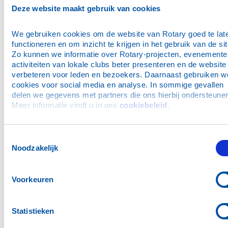
1590
$1,481
$10,000
$11,481
Deze website maakt gebruik van cookies
1600
$3,651
0
$3,651
We gebruiken cookies om de website van Rotary goed te late
1610
$18,255
$25,000
$43,255
functioneren en om inzicht te krijgen in het gebruik van de site
Zo kunnen we informatie over Rotary-projecten, evenementen
TOTAL NL
$80,773
$62,000
$142,773
activiteiten van lokale clubs beter presenteren en de website 
verbeteren voor leden en bezoekers. Daarnaast gebruiken we
cookies voor social media en analyse. In sommige gevallen 
delen we gegevens met partners die ons hierbij ondersteunen
1620
$64,817
0
$64,817
Meer informatie vindt u in ons 
cookiebeleid
.
(info d
1630
$170,134
0
$170,134
2170
$30,000
0
$30,000
Toestemmingsselectie
Noodzakelijk
TOTAL
$264,951
$0,000
$264,951
BELUX
Voorkeuren
1990
$53,137
0
$53,137
Statistieken
1980
$35,766
$2,000
$37,766