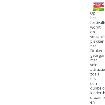
Op
het
festival
wordt
op
verschil
plekken
het
Drakenp
georgan
met
vele
attracti
zoals
bijv.
een
dubbeld
kinderth
draaimo
en