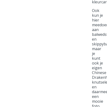
kleurcar
Ook
kun je
hier
meedoe
aan
balwedst
en
skippyba
maar
je
kunt
ook je
eigen
Chinese
Draken
knutsel
en
daarme
een
mooie
foto