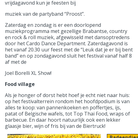
vrijdagavond kun je feesten bij
muziek van de partyband “Proost”.
Zaterdag en zondag is er een doorlopend
muziekprogramma met gezellige Brabantse, country
en rock & roll muziek, afgewisseld met dansoptredens
door het Cardo Dance Department. Zaterdagavond is
het vanaf 20.30 uur feest met de “Leuk dat je er bij bent
band” en op zondagavond sluit het festival vanaf half 8
af met de
Joel Borelli XL Show!
Food village
Als je honger of dorst hebt hoef je echt niet naar huis:
op het festivalterrein rondom het hoofdpodium is van
alles te koop: van pannenkoeken en poffertjes, ijs,
patat of Belgische wafels, tot Top Thai Food, wraps of
barbecue. En daar hoort natuurlijk ook een lekker
glaasje bier, wijn of fris bij van de Biertruck!
Badeendjes