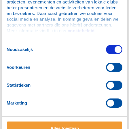
projecten, evenementen en activiteiten van lokale clubs 
beter presenteren en de website verbeteren voor leden 
en bezoekers. Daarnaast gebruiken we cookies voor 
social media en analyse. In sommige gevallen delen we 
gegevens met partners die ons hierbij ondersteunen. 
Meer informatie vindt u in ons 
cookiebeleid
.
MEER NIEUWS
Toestemmingsselectie
PRAKTISCHE INFORMATIE
Noodzakelijk
Bijeenkomst
Voorkeuren
Woensdag 17:30 uur
De Houttuinen
Statistieken
Achter de Houttuinen 30
4331 NJ MIDDELBURG
Marketing
www.dehouttuinen.nl
Bestuur
Alles toestaan