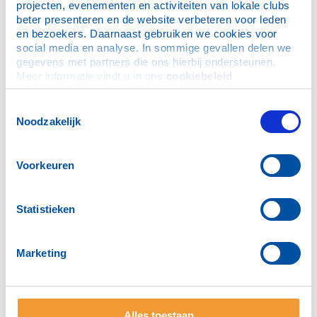
projecten, evenementen en activiteiten van lokale clubs 
beter presenteren en de website verbeteren voor leden 
en bezoekers. Daarnaast gebruiken we cookies voor 
social media en analyse. In sommige gevallen delen we 
gegevens met partners die ons hierbij ondersteunen. 
Meer informatie vindt u in ons 
cookiebeleid
.
Toestemmingsselectie
Noodzakelijk
Voorkeuren
Facebook
Statistieken
Bezoek van RC Ahlen
Wereld Menstruatiedag
Marketing
25 juni PubQuiz
Stichting Vechten met de Meiden
Openclubavond 17 maart
Alles toestaan