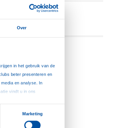
eel deze pagina:
Over
ijgen in het gebruik van de 
clubs beter presenteren en 
media en analyse. In 
sommige gevallen delen we gegevens met partners die ons hierbij ondersteunen. Meer informatie vindt u in ons 
Marketing