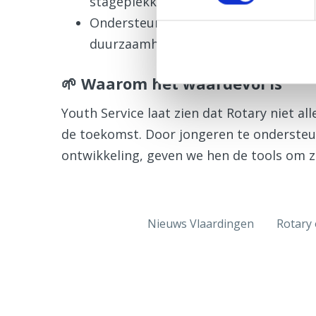
stageplekken.
Ondersteunen van jongereninitiatiev
duurzaamheidscampagnes.
🌱 Waarom het waardevol is
Youth Service laat zien dat Rotary niet a
de toekomst. Door jongeren te ondersteu
ontwikkeling, geven we hen de tools om ze
Nieuws Vlaardingen
Rotary