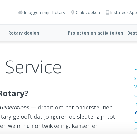
Inloggen mijn Rotary
Club zoeken
Installeer App
Rotary doelen
Projecten en activiteiten
Bes
 Service
F
E
S
V
 Rotary?
C
I
Generations
— draait om het ondersteunen,
Y
ary gelooft dat jongeren de sleutel zijn tot
C
en we in hun ontwikkeling, kansen en
O