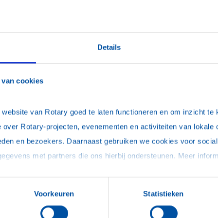
D
tief bijdragen aan het welzijn en de groei van
Details
 stimuleren.
 van cookies
eden.
ijk te maken.
ebsite van Rotary goed te laten functioneren en om inzicht te kr
ppelijke projecten
.
 over Rotary-projecten, evenementen en activiteiten van lokale 
eden en bezoekers. Daarnaast gebruiken we cookies voor social 
ng op middelbare scholen.
ry Youth Exchange-programma
.
Voorkeuren
Statistieken
 om jongeren te helpen bij het vinden van