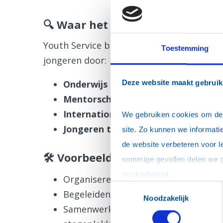
🔍 Waar het om gaat
Youth Service betekent dat Rotaryclubs ac
Toestemming
jongeren door:
Onderwijs en talentontwikkeling
te
Deze website maakt gebruik
Mentorschap en coaching
aan te bi
Internationale uitwisselingen
mogel
We gebruiken cookies om de w
Jongeren te betrekken bij maatscha
site. Zo kunnen we informatie
de website verbeteren voor l
🛠 Voorbeelden uit de praktijk
cookiebeleid
.
Organiseren van beroepenvoorlichti
Toestemmingsselectie
Begeleiden van jongeren via het
Rota
Noodzakelijk
Samenwerken met lokale organisaties