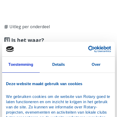
📘 Uitleg per onderdeel
1️⃣ Is het waar?
Dit gaat over eerlijkheid en integriteit. Is de informatie
die je deelt feitelijk juist? Ben je transparant in je
communicatie? Rotary moedigt aan om altijd te zoeken
Toestemming
Details
Over
naar de waarheid, ook als die ongemakkelijk is.
Waarom belangrijk:
Eerlijkheid is de basis van
vertrouwen. Zonder waarheid is er geen duurzame
Deze website maakt gebruik van cookies
samenwerking.
We gebruiken cookies om de website van Rotary goed te 
laten functioneren en om inzicht te krijgen in het gebruik 
van de site. Zo kunnen we informatie over Rotary-
2️⃣ Is het billijk voor alle betrokkenen?
projecten, evenementen en activiteiten van lokale clubs 