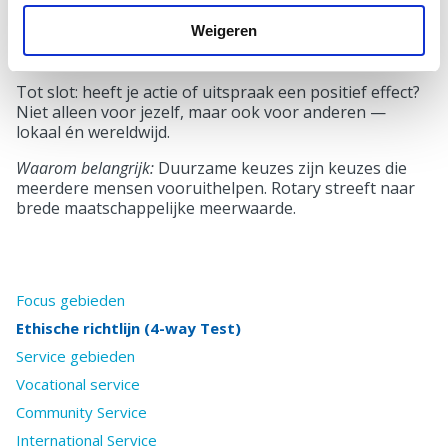
4️⃣ Komt het alle betrokkenen ten
Weigeren
goede?
Tot slot: heeft je actie of uitspraak een positief effect?
Niet alleen voor jezelf, maar ook voor anderen —
lokaal én wereldwijd.
Waarom belangrijk:
Duurzame keuzes zijn keuzes die
meerdere mensen vooruithelpen. Rotary streeft naar
brede maatschappelijke meerwaarde.
Focus gebieden
Ethische richtlijn (4-way Test)
Service gebieden
Vocational service
Community Service
International Service