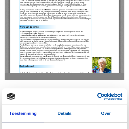
Clubs
Commissies
Toestemming
Details
Over
Ledencommissie
Werkgroep Water