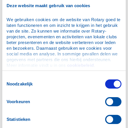
Agenda
Deze website maakt gebruik van cookies
Gouverneursbrieven
Archief
We gebruiken cookies om de website van Rotary goed te 
laten functioneren en om inzicht te krijgen in het gebruik 
2025-2026
van de site. Zo kunnen we informatie over Rotary-
2024-2025
projecten, evenementen en activiteiten van lokale clubs 
2023-2024
beter presenteren en de website verbeteren voor leden 
en bezoekers. Daarnaast gebruiken we cookies voor 
2022-2023
social media en analyse. In sommige gevallen delen we 
2021-2022
gegevens met partners die ons hierbij ondersteunen. 
Meer informatie vindt u in ons 
cookiebeleid
.
2020-2021
2019-2020
Toestemmingsselectie
clubbezoeken.doc
Noodzakelijk
clubbezoeken-2019-2020-aug-2019.pdf
Gouverneursbrief juni 2020
Voorkeuren
Gouverneursbrief mei 2020
Gouverneursbrief maart 2020
Statistieken
Gouverneursbrief april 2020