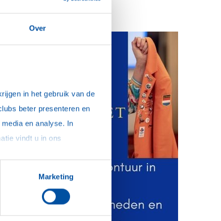
Over
ijgen in het gebruik van de 
clubs beter presenteren en 
media en analyse. In 
sommige gevallen delen we gegevens met partners die ons hierbij ondersteunen. Meer informatie vindt u in ons 
Marketing