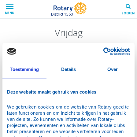
MENU
ZOEKEN
District 1560
Vrijdag
Almelo (Rotaract club)
Regio: Twente-Noord (V)
Opgericht op: 25 april 1987
Toestemming
Details
Over
Clubmeetings op: vrijdag, om 20:00u
Bijeenkomstadres: 't Hookhoes Bier en
Wijnlokaal
Grotestraat 126
Deze website maakt gebruik van cookies
7607 CW Almelo
Telefoon lokatie: +31(0)546 814898
We gebruiken cookies om de website van Rotary goed te 
laten functioneren en om inzicht te krijgen in het gebruik 
van de site. Zo kunnen we informatie over Rotary-
Doetinchem (Rotary club)
projecten, evenementen en activiteiten van lokale clubs 
Regio: Achterhoek (IV)
beter presenteren en de website verbeteren voor leden 