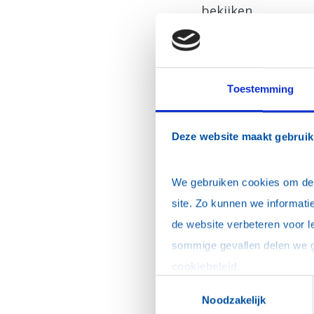
bekijken.
Hieronder de vide
Toestemming
Rotary Festival in
De video's zijn gem
Deze website maakt gebruik
Club
ermelo
We gebruiken cookies om de w
Club
hellendoorn-n
site. Zo kunnen we informatie
Club
nunspeet-4w
de website verbeteren voor l
Club
oosterbeek-k
cookiebeleid
.
Toestemmingsselectie
Club
wageningen-
Noodzakelijk