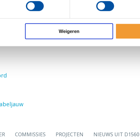
loo
Weigeren
ord
abeljauw
ER
COMMISSIES
PROJECTEN
NIEUWS UIT D1560