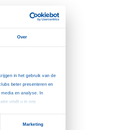
n vertoond op het
Over
ijgen in het gebruik van de 
clubs beter presenteren en 
media en analyse. In 
sommige gevallen delen we gegevens met partners die ons hierbij ondersteunen. Meer informatie vindt u in ons 
Marketing