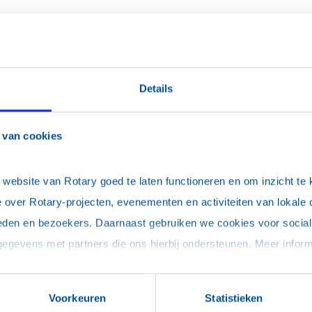
o's van projecten die door verschillende clubs zij
Details
 de Gasbriek te Deventer in 2025.
aakt met medewerking van Isabelle Schuite (Rotaract)
 van cookies
(download)
ebsite van Rotary goed te laten functioneren en om inzicht te kr
ijverdal
 over Rotary-projecten, evenementen en activiteiten van lokale 
oods
eden en bezoekers. Daarnaast gebruiken we cookies voor social 
abeljauw
bergpoort
Voorkeuren
Statistieken