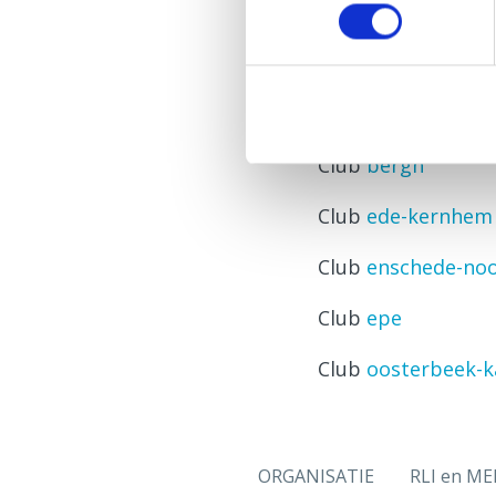
Club
winterswijk
Club
apeldoorn-t-
Club
bennekom
Club
bergh
Club
ede-kernhem
Club
enschede-no
Club
epe
Club
oosterbeek-k
ORGANISATIE
RLI en ME