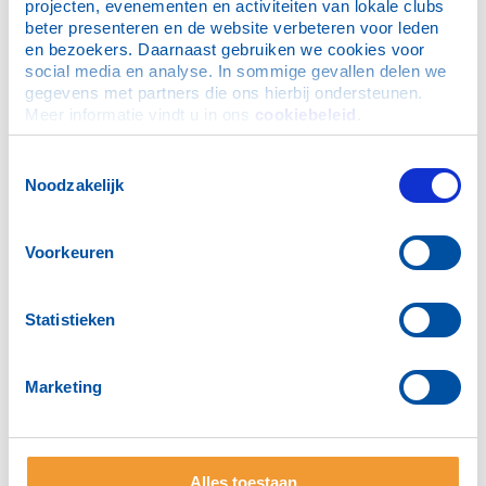
projecten, evenementen en activiteiten van lokale clubs 
Uw functies
beter presenteren en de website verbeteren voor leden 
Wat is uw beroep/wat zijn uw werkzaamheden
en bezoekers. Daarnaast gebruiken we cookies voor 
social media en analyse. In sommige gevallen delen we 
gegevens met partners die ons hierbij ondersteunen. 
Meer informatie vindt u in ons 
cookiebeleid
.
Toestemmingsselectie
Noodzakelijk
Eventueel uw werkadres:
Voorkeuren
Statistieken
Activiteiten
Marketing
Wat zijn uw maatschappelijke interesses en eventuele
functies?
Alles toestaan