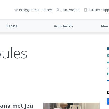
Inloggen mijn Rotary
Club zoeken
Installeer App
LEAD2
Voor leden
Nie
ules
B
B
A
1
B
D
vana met Jeu