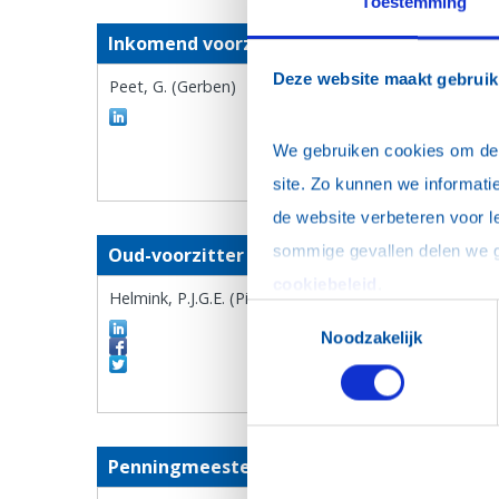
Toestemming
Inkomend voorzitter
Deze website maakt gebruik
Peet, G. (Gerben)
We gebruiken cookies om de w
site. Zo kunnen we informatie
de website verbeteren voor l
Oud-voorzitter
cookiebeleid
.
Helmink, P.J.G.E. (Pieter-Jan)
Toestemmingsselectie
Noodzakelijk
Penningmeester