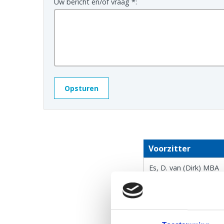
Uw bericht en/of vraag *:
Voorzitter
Es, D. van (Dirk) MBA