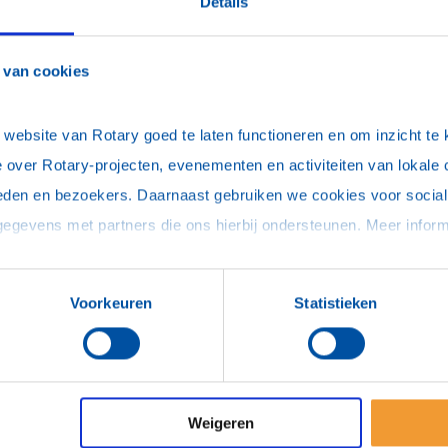
Details
Inkomend voorzitter
 van cookies
Willink, R. (Ron)
ebsite van Rotary goed te laten functioneren en om inzicht te kr
 over Rotary-projecten, evenementen en activiteiten van lokale 
eden en bezoekers. Daarnaast gebruiken we cookies voor social 
Secretaris
Nijkamp, R.J.G.A. (Ron)
Voorkeuren
Statistieken
Weigeren