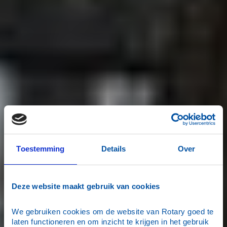
Toestemming
Details
Over
Deze website maakt gebruik van cookies
We gebruiken cookies om de website van Rotary goed te 
laten functioneren en om inzicht te krijgen in het gebruik 