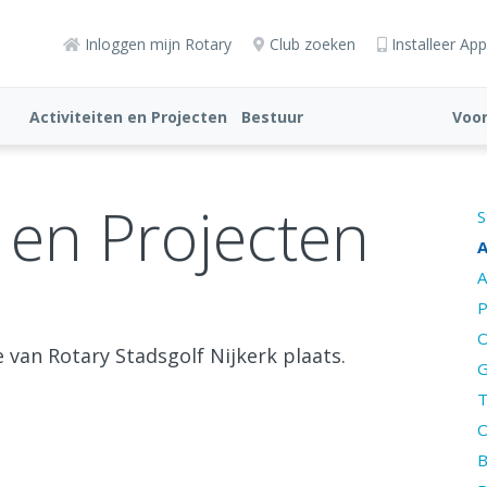
Inloggen mijn Rotary
Club zoeken
Installeer App
Activiteiten en Projecten
Bestuur
Voo
n en Projecten
S
A
A
P
O
e van Rotary Stadsgolf Nijkerk plaats.
G
T
O
B