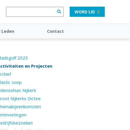
WORD LID
r Leden
Contact
tadsgolf 2025
ctiviteiten en Projecten
rchief
lastic soep
densehuis Nijkerk
root Nijkerks Dictee
hemabijeenkomsten
ntmoetingen
edrijfsbezoeken