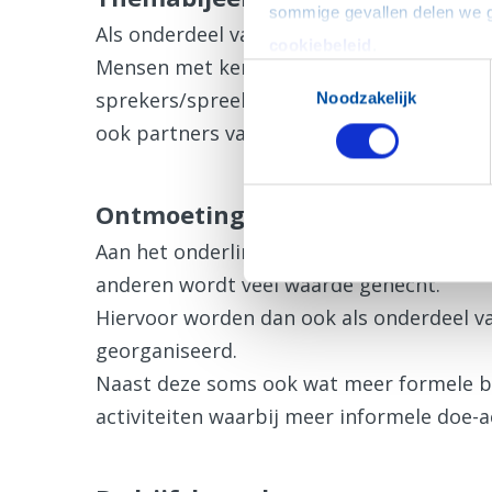
Als onderdeel van het jaarprogramma wo
cookiebeleid
.
Mensen met kennis van zaken over hun va
Toestemmingsselectie
sprekers/spreeksters van dichtbij (Nijkerk
Noodzakelijk
ook partners van leden en gasten welkom
Ontmoetingen
Aan het onderling contact tussen leden, 
anderen wordt veel waarde gehecht.
Hiervoor worden dan ook als onderdeel 
georganiseerd.
Naast deze soms ook wat meer formele bi
activiteiten waarbij meer informele doe-ac