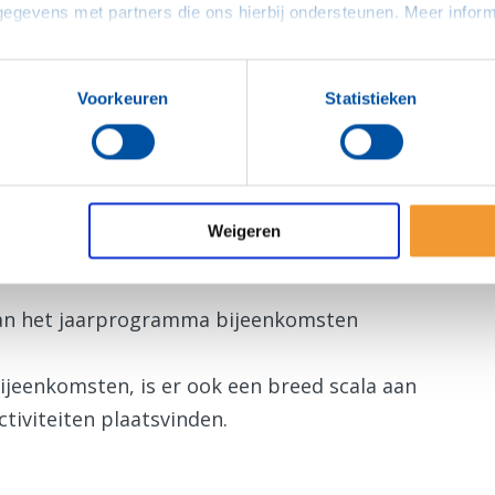
rden er regelmatig deskundigen uitgenodigd.
kgebied, hobby of ervaringen. Interessante
 e.o.) of ver weg. Bij deze bijeenkomsten zijn
Voorkeuren
Statistieken
.
Weigeren
partners, leden van andere Rotaryclubs en
van het jaarprogramma bijeenkomsten
jeenkomsten, is er ook een breed scala aan
tiviteiten plaatsvinden.