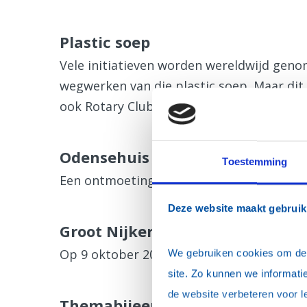
Plastic soep
Vele initiatieven worden wereldwijd geno
wegwerken van die plastic soep. Maar dit 
ook Rotary Club Nijkerk.
Odensehuis Nijkerk
Toestemming
Een ontmoetingsplek voor mensen met b
Deze website maakt gebruik
Groot Nijkerks Dictee
Op 9 oktober 2024 vond het voor de zeven
We gebruiken cookies om de w
site. Zo kunnen we informatie
de website verbeteren voor l
Themabijeenkomsten