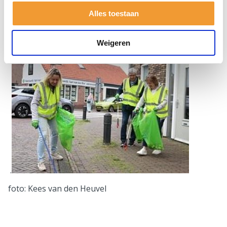
zwerfafval te vergroten. Jaarlijks wordt ook
Alles toestaan
deelgenomen aan de World WideEnd Plastic Soup Day
en aan de World Cleanup Day, samen met onder
andere de Nijkerkse serviceclub Lions.
Weigeren
.
foto: Kees van den Heuvel