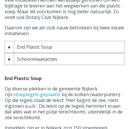
Vele initiatieven worden wereldwijd genomen om een
bijdrage te leveren aan het wegwerken van die plastic
soep. Maar dit voorkomen is nog beter natuurlijk. Zo
vindt ook Rotary Club Nijkerk.
Daarom zijn we als club nauw betrokken bij twee lokale
initiatieven:
●
End Plastic Soup
●
Schoonmaakacties
End Plastic Soup
Op diverse plekken in de gemeente Nijkerk
zijn
stoeptegels geplaatst
bij de kolken (waterputten).
Op die tegels staat de tekst: ‘Hier begint de zee, niets
ingooien a.u.b.’. De tekst op de tegels herinnert eraan
dat alles wat in het putje terechtkomt, uiteindelijk in de
zee terechtkomt.
Inmiddels zijn er in Nijkerk zo’n 150 stoeptegels