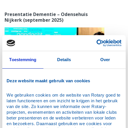
Presentatie Dementie – Odensehuis
Nijkerk (september 2025)
Toestemming
Details
Over
Deze website maakt gebruik van cookies
We gebruiken cookies om de website van Rotary goed te 
laten functioneren en om inzicht te krijgen in het gebruik 
van de site. Zo kunnen we informatie over Rotary-
Alie van den Brink, voorlichter
projecten, evenementen en activiteiten van lokale clubs 
Alzheimer Nederland/ regio Noordwest
beter presenteren en de website verbeteren voor leden 
Veluwe presenteerde een helder overzicht over
en bezoekers. Daarnaast gebruiken we cookies voor 