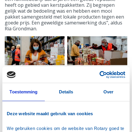
heeft op gebied van kerstpakketten. Zij begrepen
gelijk wat de bedoeling was en hebben een mooi
pakket samengesteld met lokale producten tegen een
goede prijs. Een geweldige samenwerking dus", aldus
Ria Grondman.
Toestemming
Details
Over
Op vrijdagavond 17 december hebben de Rotaryleden
de 600 weggeefpakketten ingepakt, uiteraard volgens
Deze website maakt gebruik van cookies
de coronaregels met mondkap en anderhalve meter
afstand. In de week voor kerst brengen de leden zelf de
pakketten in de hele regio aan huis. Nathalie: "En dan
We gebruiken cookies om de website van Rotary goed te 