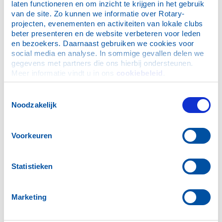
krijg je echt de meest mooie, warme reacties. Mensen
laten functioneren en om inzicht te krijgen in het gebruik 
zijn ontroerd, verbaasd en heel dankbaar. Dit is echt zo
van de site. Zo kunnen we informatie over Rotary-
mooi om te doen!"
projecten, evenementen en activiteiten van lokale clubs 
beter presenteren en de website verbeteren voor leden 
Met dank aan de vele sponsoren,
en bezoekers. Daarnaast gebruiken we cookies voor 
waaronder Autobedrijf Ron Plomp, Business Square
social media en analyse. In sommige gevallen delen we 
Purmerend, Coöperatiefonds Rabobank, Waterland en
gegevens met partners die ons hierbij ondersteunen. 
Omstreken, Electro 2000 installatietechniek,
Meer informatie vindt u in ons 
cookiebeleid
.
Familiezaken, Gasservice Noord-Holland BV, Gemeente
Purmerend, Groenhart Groep, Hayhoe
Toestemmingsselectie
Familierechtadvies, Kermisexploitanten
Noodzakelijk
Edam/Volendam, MS de Jordaan, Poel Bloembollen BV,
Sandrinos Fotografie, Sligro Purmerend, Stichting
Fonds Eiercentrale Purmerend, Stichting
Voorkeuren
Maatschappelijke Ondersteuning Zaanstreek-
Waterland (MOZW), Stichting Opspoor, Zaantheater,
ZAAQ Media.
Statistieken
Marketing
Waterfietsen voor jeugd Purmerend
Veel geld voor goede doelen opgehaald in 2025