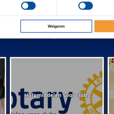
Weigeren
!
Hulpmiddelen voor clubs