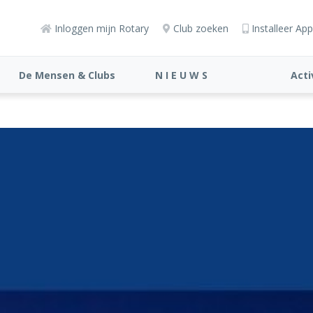
Inloggen mijn Rotary
Club zoeken
Installeer App
De Mensen & Clubs
N I E U W S
Acti