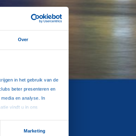
Over
ijgen in het gebruik van de 
clubs beter presenteren en 
media en analyse. In 
sommige gevallen delen we gegevens met partners die ons hierbij ondersteunen. Meer informatie vindt u in ons 
Marketing