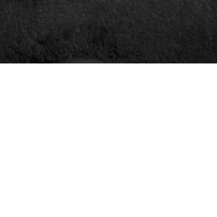
verzicht op alfabet
aandag
insdag
Woensdag
onderdag
rijdag