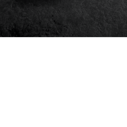
Club bij
Distr