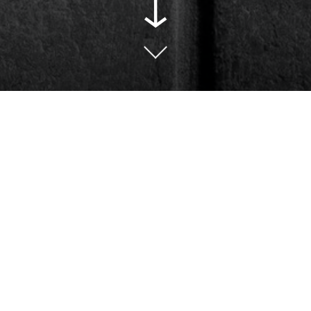
↓
eenkomsten
O
M
ict 1600
D
D
V