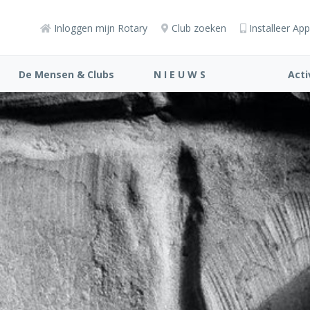
Inloggen mijn Rotary
Club zoeken
Installeer App
De Mensen & Clubs
N I E U W S
Acti