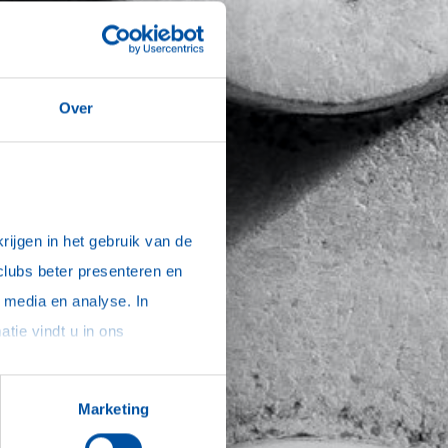
Over
ijgen in het gebruik van de 
clubs beter presenteren en 
media en analyse. In 
sommige gevallen delen we gegevens met partners die ons hierbij ondersteunen. Meer informatie vindt u in ons 
Marketing