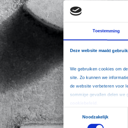
Toestemming
Deze website maakt gebruik
We gebruiken cookies om de w
site. Zo kunnen we informatie
de website verbeteren voor l
cookiebeleid
.
Toestemmingsselectie
Noodzakelijk