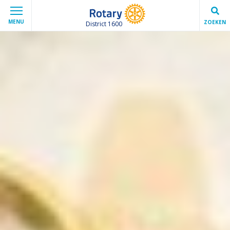
MENU
ZOEKEN
District 1600