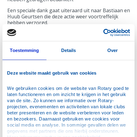
Een speciale dank gaat uiteraard uit naar Bastiaan en
Huub Geurtsen die deze actie weer voortreffelijk
hebben verzorgd.
Mocht u deze actie nu gemist hebben, niet getreurd.
In het voorjaar hebben wij onze voorjaarswijnactie
waar u naast een nieuw aanbod van wijnen ook die uit
Toestemming
Details
Over
deze actie nog kunt bestellen.
Deze website maakt gebruik van cookies
27 juli 2026, AD/Amersfoortse Courant: Rouwadvertentie
Henk Keetell
We gebruiken cookies om de website van Rotary goed te 
laten functioneren en om inzicht te krijgen in het gebruik 
16 maart 2026: Open Avond
van de site. Zo kunnen we informatie over Rotary-
9 maart 2026: Cheque voor Vrienden van Meander t.b.v.
projecten, evenementen en activiteiten van lokale clubs 
herinrichting familiekamers IC
beter presenteren en de website verbeteren voor leden 
20 februari 2026, AD/Amersfoortse Courant:
en bezoekers. Daarnaast gebruiken we cookies voor 
Rouwadvertentie Frans Zwarts
social media en analyse. In sommige gevallen delen we 
gegevens met partners die ons hierbij ondersteunen. 
26 januari 2026: Frans Zwarts temidden van 'zijn' Rotaryclub