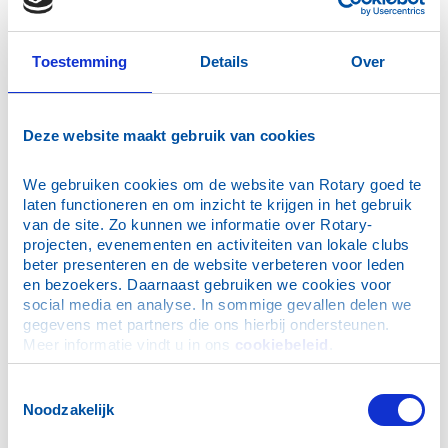
Toestemming
Details
Over
Secretaris
Deze website maakt gebruik van cookies
Keus, H. W. (Hans)
We gebruiken cookies om de website van Rotary goed te 
laten functioneren en om inzicht te krijgen in het gebruik 
van de site. Zo kunnen we informatie over Rotary-
projecten, evenementen en activiteiten van lokale clubs 
beter presenteren en de website verbeteren voor leden 
en bezoekers. Daarnaast gebruiken we cookies voor 
social media en analyse. In sommige gevallen delen we 
Penningmeester
gegevens met partners die ons hierbij ondersteunen. 
Meer informatie vindt u in ons 
cookiebeleid
.
Teunissen, J.W. (Hans)
Toestemmingsselectie
Noodzakelijk