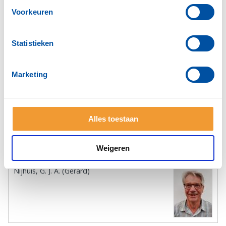
Voorkeuren
Commissies:
Statistieken
Voorzitter Club Service
Marketing
Engelaar, R.F.M.G. (Ruud) MPM
Alles toestaan
Weigeren
Voorzitter Club Service
Nijhuis, G. J. A. (Gerard)