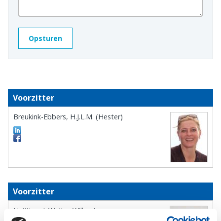
Voorzitter
Breukink-Ebbers, H.J.L.M. (Hester)
Voorzitter
Heijting, J. W. (Jan Willem)