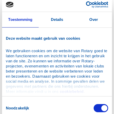
Stadsgolf Huissen
Toestemming
Details
Over
Fundraising inrichting school Oekraïne
Lichtsculptuur De Zwaon
Deze website maakt gebruik van cookies
Tulpen bij het oorlogsmonument
Boeken verkopen voor het goede doel
We gebruiken cookies om de website van Rotary goed te 
Nieuws
laten functioneren en om inzicht te krijgen in het gebruik 
van de site. Zo kunnen we informatie over Rotary-
Victorius Games
projecten, evenementen en activiteiten van lokale clubs 
Open clubdag 28 maart 2023
beter presenteren en de website verbeteren voor leden 
Humanitair transport naar Oekraïne
en bezoekers. Daarnaast gebruiken we cookies voor 
social media en analyse. In sommige gevallen delen we 
Overdracht nieuwe toegangspoort Dierenpark Slingerbos
gegevens met partners die ons hierbij ondersteunen. 
Wijnproeverij
Meer informatie vindt u in ons 
cookiebeleid
.
Opening pluk- moestuin bij Sancta Maria Huissen
Toestemmingsselectie
Plan nieuwe poort kinderboerderij Slingerbos
Noodzakelijk
Stadswijn Huissen