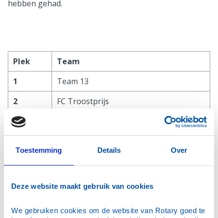
hebben gehad.
Plek
Team
1
Team 13
2
FC Troostprijs
3
Jonge zwaone, ouwe zwaone
4
De Abacus
Toestemming
Details
Over
5
Scouting Dannenburcht
6
De Klepperman
Deze website maakt gebruik van cookies
7
Team Quizvlinders
We gebruiken cookies om de website van Rotary goed te 