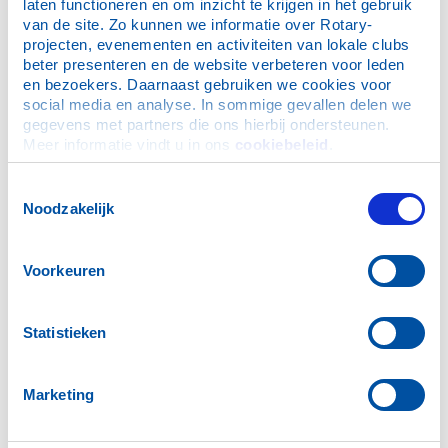
8
C.K. de rooie 11
laten functioneren en om inzicht te krijgen in het gebruik 
van de site. Zo kunnen we informatie over Rotary-
projecten, evenementen en activiteiten van lokale clubs 
9
De Zandselui
beter presenteren en de website verbeteren voor leden 
en bezoekers. Daarnaast gebruiken we cookies voor 
10
Vrienden van Huissen
social media en analyse. In sommige gevallen delen we 
gegevens met partners die ons hierbij ondersteunen. 
11
Gilden Huissen
Meer informatie vindt u in ons 
cookiebeleid
.
12
Mea Vota
Toestemmingsselectie
Noodzakelijk
13
Tennis Vereniging Huissen
14
Knights of the Loo-fields
Voorkeuren
15
Familie Vermeulen
16
Zandkluut
Statistieken
17
Kroegtijgers
Marketing
18
Stinase