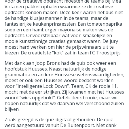
Voor de creatieve opdracht moesten de teams bij Mea
Vota een pakket ophalen waarmee ze de creatieve
opdracht konden maken. Deze keer waren het dus niet
de handige klusjesmannen in de teams, maar de
fantasierijke keukenprins(ess)en. Een tomatenpaprika
soep en een hamburger mayonaise maken was de
opdracht. Onvoorstelbaar wat voor’ smakelijke en
mooie kunstzinnige creaties gemaakt waren. De jury
moest hard werken om hier de prijswinnaars uit te
kiezen. De creatiefste “kok” zat in team FC Troostprijs.
Met dank aan Joop Brons had de quiz ook weer een
hoofdstuk Huusses. Naast natuurlijk de nodige
grammatica en andere Huussese wetenswaardigheden,
moest er ook een Huusses woord bedacht worden
voor “intelligente Lock Down”. Team, CK de rooie 11,
mocht met de eer strijken. Zij kwamen met het Huusses
woord “wies opgehokt”. Gefeliciteerd rooie, maar we
hopen natuurlijk dat we daarvan wel verschoond zullen
blijven.
Zoals gezegd is de quiz digitaal gehouden. De quiz
werd aangestuurd vanuit De Buitenpoort. Met dank