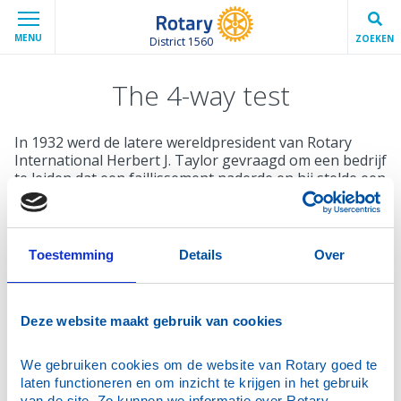
MENU
ZOEKEN
District 1560
The 4-way test
In 1932 werd de latere wereldpresident van Rotary
International Herbert J. Taylor gevraagd om een bedrijf
te leiden dat een faillissement naderde en hij stelde een
ethische code op die alle werknemers, zowel op hun
werk als in hun privéleven, accepteerden.
Deze zogenaamde 4-Way Test werd een richtlijn voor
Toestemming
Details
Over
de verkoop-, de productie- en de advertentieafdeling
alsmede voor de afdeling public relations van dat
bedrijf en de toekomst ervan lag in handen van deze
eenvoudige levensvisie. Het bedrijf groeide al snel uit
Deze website maakt gebruik van cookies
tot een succesvolle organisatie.
We gebruiken cookies om de website van Rotary goed te 
De vier basale vragen verwoorden tot de dag van
laten functioneren en om inzicht te krijgen in het gebruik 
vandaag het waarschijnlijk meest gebruikte
van de site. Zo kunnen we informatie over Rotary-