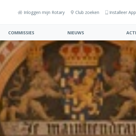
Inloggen mijn Rotary
Club zoeken
Installeer App
COMMISSIES
NIEUWS
ACTI