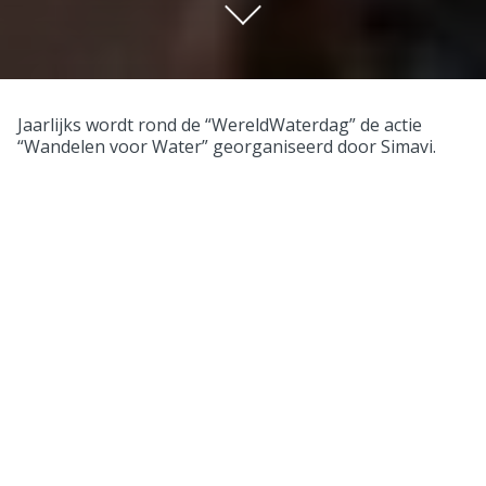
Jaarlijks wordt rond de “WereldWaterdag” de actie
“Wandelen voor Water” georganiseerd door Simavi.
Sinds 2014 organiseert Rotary Club Houten-Castellum
deze actie in Houten. Wij proberen zo veel mogelijk
basisscholen in de gemeente Houten te benaderen en
enthousiasmeren om mee te doen aan dit evenement.
Hierbij kan worden deelgenomen door alle leerlingen
van groep 3 tot en met 8 van de basisschool.
Voorafgaand aan deze wandeling wordt door Simavi
divers lesmateriaal aan de deelnemende basisscholen
verstrekt waarin aandacht wordt besteed aan het
thema “water”. De kinderen leren op een leuke en
actieve manier onder meer over hun eigen
watergebruik maar ook hoe slecht dit nog in vele
ontwikkelingslanden is geregeld.