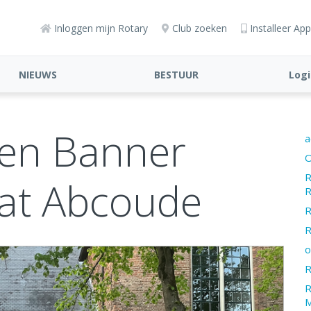
Inloggen mijn Rotary
Club zoeken
Installeer App
NIEUWS
BESTUUR
Logi
en Banner
a
O
R
at Abcoude
R
R
R
o
R