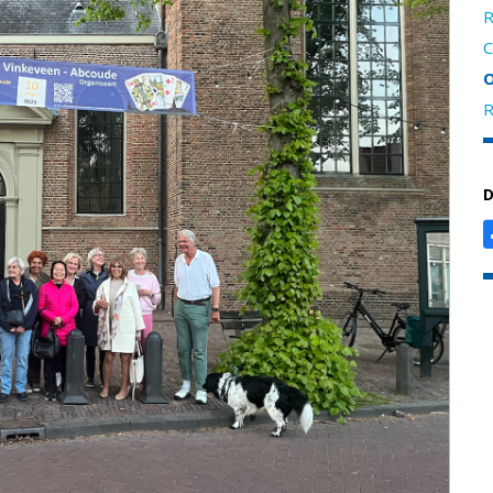
R
C
O
R
D