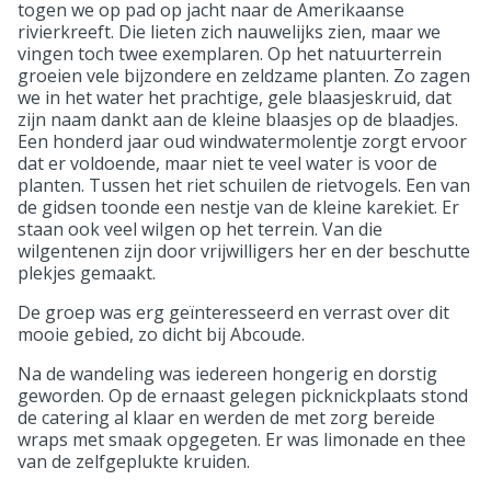
togen we op pad op jacht naar de Amerikaanse
rivierkreeft. Die lieten zich nauwelijks zien, maar we
vingen toch twee exemplaren. Op het natuurterrein
groeien vele bijzondere en zeldzame planten. Zo zagen
we in het water het prachtige, gele blaasjeskruid, dat
zijn naam dankt aan de kleine blaasjes op de blaadjes.
Een honderd jaar oud windwatermolentje zorgt ervoor
dat er voldoende, maar niet te veel water is voor de
planten. Tussen het riet schuilen de rietvogels. Een van
de gidsen toonde een nestje van de kleine karekiet. Er
staan ook veel wilgen op het terrein. Van die
wilgentenen zijn door vrijwilligers her en der beschutte
plekjes gemaakt.
De groep was erg geïnteresseerd en verrast over dit
mooie gebied, zo dicht bij Abcoude.
Na de wandeling was iedereen hongerig en dorstig
geworden. Op de ernaast gelegen picknickplaats stond
de catering al klaar en werden de met zorg bereide
wraps met smaak opgegeten. Er was limonade en thee
van de zelfgeplukte kruiden.