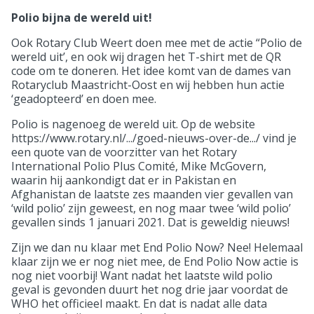
Polio bijna de wereld uit!
Ook Rotary Club Weert doen mee met de actie “Polio de
wereld uit’, en ook wij dragen het T-shirt met de QR
code om te doneren. Het idee komt van de dames van
Rotaryclub Maastricht-Oost en wij hebben hun actie
‘geadopteerd’ en doen mee.
Polio is nagenoeg de wereld uit. Op de website
https://www.rotary.nl/.../goed-nieuws-over-de.../ vind je
een quote van de voorzitter van het Rotary
International Polio Plus Comité, Mike McGovern,
waarin hij aankondigt dat er in Pakistan en
Afghanistan de laatste zes maanden vier gevallen van
‘wild polio’ zijn geweest, en nog maar twee ‘wild polio’
gevallen sinds 1 januari 2021. Dat is geweldig nieuws!
Zijn we dan nu klaar met End Polio Now? Nee! Helemaal
klaar zijn we er nog niet mee, de End Polio Now actie is
nog niet voorbij! Want nadat het laatste wild polio
geval is gevonden duurt het nog drie jaar voordat de
WHO het officieel maakt. En dat is nadat alle data