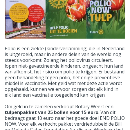
Polio is een ziekte (kinderverlamming) die in Nederland
is uitgeroeid, maar in andere delen van de wereld nog
steeds voorkomt. Zolang het poliovirus circuleert,
lopen niet-gevaccineerde kinderen, ongeacht hun land
van afkomst, het risico om polio te krijgen. Er bestaand
geen behandeling tegen polio, het enige preventieve
middel is vaccinatie. Met geld wat met deze actie wordt
opgehaald, kunnen we ervoor zorgen dat elk kind in
elk land een vaccinatie toegediend kan krijgen.
Om geld in te zamelen verkoopt Rotary Weert een
tulpenpakket van 25 bollen voor 15 euro
. Van dit
bedraagt gaat 10 euro naar het goede doel END POLIO
NOW. Voor elk verkocht pakket verdriedubbeld de Bill
en Melinda Gates Foundation (ja, die van Windows) het