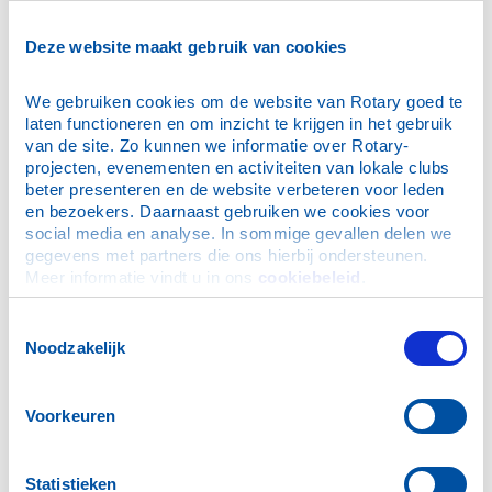
wereldwijde Kameraadschap (Fellowship) met
één visie: Service above Self.
Deze website maakt gebruik van cookies
Rotary Zevenbergen komt iedere woensdag bij
We gebruiken cookies om de website van Rotary goed te 
elkaar. Onze thuislocatie is miss Sirène in
laten functioneren en om inzicht te krijgen in het gebruik 
Zevenbergen, maar we hebben ook
van de site. Zo kunnen we informatie over Rotary-
bijeenkomsten op andere locaties.
projecten, evenementen en activiteiten van lokale clubs 
beter presenteren en de website verbeteren voor leden 
Wilt u meer informatie over de Rotary
en bezoekers. Daarnaast gebruiken we cookies voor 
Zevenbergen dan kan dit via het
social media en analyse. In sommige gevallen delen we 
contactformulier.
gegevens met partners die ons hierbij ondersteunen. 
Meer informatie vindt u in ons 
cookiebeleid
.
Toestemmingsselectie
OOK DIT JAAR HEBBEN WE WEER
Noodzakelijk
HUIZEN GEBOUWD IN DE FILIPIJNEN
Een team van de Red Horse
Compagny en Rotaryclub
Voorkeuren
Zevenbergen is in januari voor de
vijfde keer afgereisd...
Statistieken