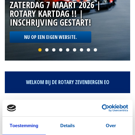
ZATERDAG 7 MAART 2026 |
ROTARY KARTDAG !! |
INSCHRIJVING GESTART!
NU OP EEN EIGEN WEBSITE.
WELKOM BIJ DE ROTARY ZEVENBERGEN EO
Rotary Zevenbergen en omstreken is een
serviceorganisatie. Dat wil zeggen: de leden
steunen op verschillende manieren hun
medemens zonder onderscheid van ras, geloof
Toestemming
Details
Over
of politieke overtuiging. Rotary is een