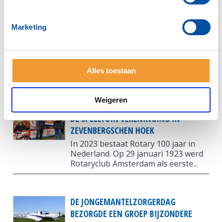
KERSTACTIE BEZORGT 45 GEZINNEN
Marketing
EEN LEUKE DAG
Rotary Zevenbergen en JCI Volcke
Rack (Junior Kamer) hebben dit jaar
een kerstactie opgezet. Dit jaar...
Alles toestaan
Weigeren
100 JAAR ROTARY EN 2570 EURO VOOR
DE SPEELTUIN VERENINGING IN
ZEVENBERGSCHEN HOEK
In 2023 bestaat Rotary 100 jaar in
Nederland. Op 29 januari 1923 werd
Rotaryclub Amsterdam als eerste...
DE JONGEMANTELZORGERDAG
BEZORGDE EEN GROEP BIJZONDERE