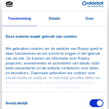
De mogelijkheid bestaat om je bijdrage te bestemmen
voor een specifiek gekozen doel. Verdere
mogelijkheden tot ondersteuning zijn te vinden
op
https://www.rotary.org/en/donate
Toestemming
Details
Over
ANBI STATUS
Deze website maakt gebruik van cookies
The Rotary Foundation heeft de ANBI status
We gebruiken cookies om de website van Rotary goed te 
(RSIN: 823993449); bijdragen aan de Foundation zijn
laten functioneren en om inzicht te krijgen in het gebruik 
fiscaal aftrekbaar. Er geldt geen minimum voor het te
van de site. Zo kunnen we informatie over Rotary-
doneren bedrag en ook geen drempel in de
projecten, evenementen en activiteiten van lokale clubs 
giftenaftrek.
beter presenteren en de website verbeteren voor leden 
en bezoekers. Daarnaast gebruiken we cookies voor 
social media en analyse. In sommige gevallen delen we 
gegevens met partners die ons hierbij ondersteunen. 
Meer informatie vindt u in ons 
cookiebeleid
.
Toestemmingsselectie
Noodzakelijk