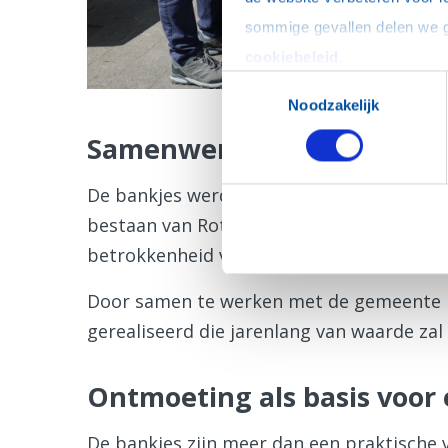
cookiebeleid
.
Toestemmingsselectie
Noodzakelijk
Samenwerking met de ge
De bankjes werden aangeboden aan de gem
bestaan van Rotaryclub Pijnacker-Nootdo
betrokkenheid van de club bij de lokale 
Door samen te werken met de gemeente 
gerealiseerd die jarenlang van waarde zal
Ontmoeting als basis voor
De bankjes zijn meer dan een praktische 