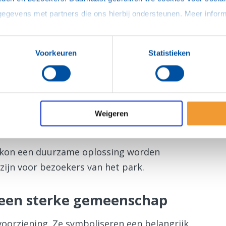
Voorkeuren
Statistieken
meente
eente ter gelegenheid van het vijftigjarig
rp. De schenking onderstreept de langdurige
Weigeren
gemeenschap.
kon een duurzame oplossing worden
 zijn voor bezoekers van het park.
 een sterke gemeenschap
voorziening. Ze symboliseren een belangrijk