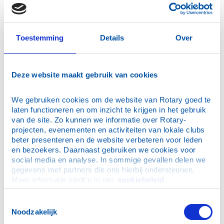
Ken je iemand die vaak alleen dineert,
of wil je zelf de gezelligheid opzoeken?
Wanneer:
Maandag 16 september (inloop 17.30
Toestemming
Details
Over
uur, aan tafel om 18.00 uur).
Waar:
De Taverne, Bergen.
Prijs:
€ 14,50 voor twee extra menu's (excl.
drankjes).
Deze website maakt gebruik van cookies
Aanmelden:
Bel 072 5821450.
We gebruiken cookies om de website van Rotary goed te 
laten functioneren en om inzicht te krijgen in het gebruik 
van de site. Zo kunnen we informatie over Rotary-
projecten, evenementen en activiteiten van lokale clubs 
beter presenteren en de website verbeteren voor leden 
en bezoekers. Daarnaast gebruiken we cookies voor 
social media en analyse. In sommige gevallen delen we 
gegevens met partners die ons hierbij ondersteunen. 
Meer informatie vindt u in ons 
cookiebeleid
.
Toestemmingsselectie
Noodzakelijk