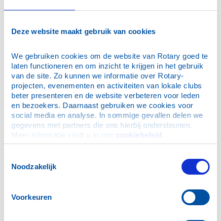
huidige beroepspraktijk, maar hoe gaat de toekomst
er van uit zien.
Deze website maakt gebruik van cookies
Een mooie vocational invulling van de clubbijeenkomst
is door de met elkaar te spreken over de toekomst van
verschillende beroepen / branches.
We gebruiken cookies om de website van Rotary goed te 
laten functioneren en om inzicht te krijgen in het gebruik 
Het clublid schets over zijn beroep/branche:
van de site. Zo kunnen we informatie over Rotary-
projecten, evenementen en activiteiten van lokale clubs 
Welke ontwikkelingen worden verwacht
·
beter presenteren en de website verbeteren voor leden 
Voor welke uitdagingen staat men (of komt men
·
en bezoekers. Daarnaast gebruiken we cookies voor 
straks te staan)
social media en analyse. In sommige gevallen delen we 
Welke mogelijkheden zijn er om hier op in te
·
gegevens met partners die ons hierbij ondersteunen. 
spelen
Meer informatie vindt u in ons 
cookiebeleid
.
Wat daarvoor nodig zal zijn
·
(waarbij extra geld of mankracht niet direct
Toestemmingsselectie
voorhanden lijkt)
Noodzakelijk
Wat de beste oplossing/optie voor de toekomst
·
lijkt te zijn
Wat er nu al aan wordt gedaan
·
Voorkeuren
Deze schets geeft vast aanleiding voor discussie tussen
de leden, o.a. over de aannemelijkheid van de