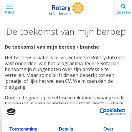
MENU
ZOEKEN
in Nederland
De toekomst van mijn beroep
De toekomst van mijn beroep / branche
Het beroepspraatje is bij vrijwel iedere Rotaryclub een
vast onderdeel van het programma. Iedere Rotarian
behoort zijn clubgenoten over zijn professie te
vertellen. Maar soms blijft dit een beperkt tot een
‘praatje’ of lijkt het wel een CV. We missen dan de
diepgang.
Door in te gaan op de ethische dilemma’s waar je in dit
beroep (of in deze branche) voor staat, geeft juist wel
die diepgang. Daarmee krijgen de mede-Rotarians een
beter inzicht.
De gewenste diepgang wordt ook gegeven door in te
Toestemming
Details
Over
gaan op de toekomst. Niet alleen te vertellen over de